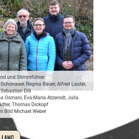
and und Stimmführer:
an Schönauer, Regina Bauer, Alfred Lauter,
Sebastian Dill
nna Osmani, Eva-Maria Atzerodt, Julia
ädter, Thomas Dickopf
im Bild Michael Weber
S LANG