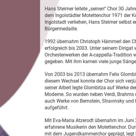
Hans Steimer leitete „seinen“ Chor 30 Jahre
dem Ingolstädter Motettenchor 1971 der Ku
Ingolstadt verliehen, Hans Steimer selbst e
Bürgermedaille.
1992 übernahm Christoph Hämmerl den Cho
erfolgreich bis 2003. Unter seinem Diriga
Orchesterwerken der A-cappella-Tradition 
gegeben. Mit ihm kamen viele junge Sänge
Von 2003 bis 2013 übernahm Felix Glombit
diesem Wechsel konnte der Chor sich ver
seiner Arbeit legte Glombitza auf Werke d
Moderne. So wurden neben Verdi, Brahms
auch Werke von Bernstein, Stravinsky und 
aufgeführt.
Mit Eva-Maria Atzerodt übernahm im Juni
erfahrene Musikerin den Motettenchor. Durc
mit dem Jugendkammerchor geprägt, legt 