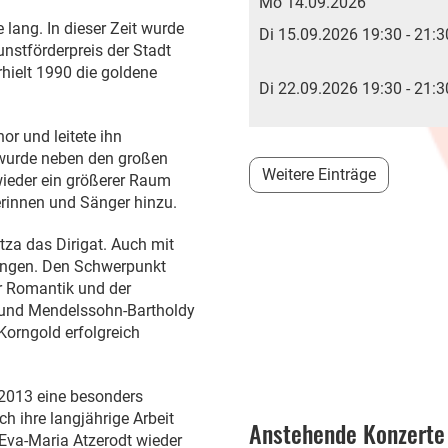
Mo 14.09.2026
 lang. In dieser Zeit wurde
Di 15.09.2026 19:30 - 21:3
nstförderpreis der Stadt
rhielt 1990 die goldene
Di 22.09.2026 19:30 - 21:3
r und leitete ihn
t wurde neben den großen
Weitere Einträge
wieder ein größerer Raum
rinnen und Sänger hinzu.
za das Dirigat. Auch mit
jüngen. Den Schwerpunkt
er Romantik und der
 und Mendelssohn-Bartholdy
Korngold erfolgreich
 2013 eine besonders
h ihre langjährige Arbeit
Anstehende Konzerte
Eva-Maria Atzerodt wieder