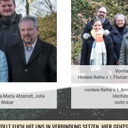
Vorst
Hintere Reihe v. l. Flori
vordere Reihe v. l. A
a-Maria Atzerodt, Julia
Höchst
l Weber
nicht 
OLLT EUCH MIT UNS IN VERBINDUNG SETZEN, HIER GEHT